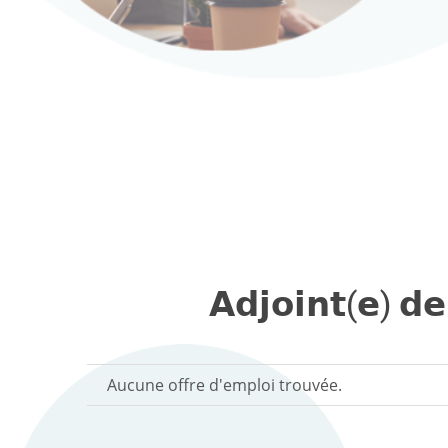
𝗔𝗱𝗷𝗼𝗶𝗻𝘁(𝗲) 𝗱
Aucune offre d'emploi trouvée.