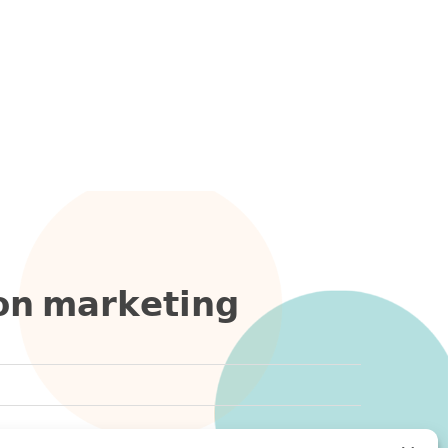
𝗼𝗻 𝗺𝗮𝗿𝗸𝗲𝘁𝗶𝗻𝗴