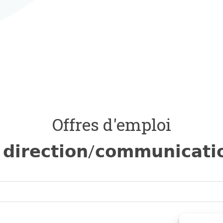
Offres d'emploi
 𝗱𝗶𝗿𝗲𝗰𝘁𝗶𝗼𝗻/𝗰𝗼𝗺𝗺𝘂𝗻𝗶𝗰𝗮𝘁𝗶