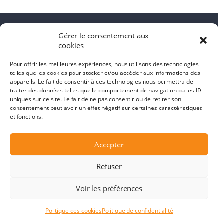
Gérer le consentement aux
cookies
Pour offrir les meilleures expériences, nous utilisons des technologies
Assurances Jobs
est un site d’emplois en ligne spécialisé
telles que les cookies pour stocker et/ou accéder aux informations des
dans l’industrie de l’assurance de dommages et des
appareils. Le fait de consentir à ces technologies nous permettra de
traiter des données telles que le comportement de navigation ou les ID
services financiers pour les chercheurs d'emploi, les
uniques sur ce site. Le fait de ne pas consentir ou de retirer son
courtiers en assurances, les employeurs et les recruteurs.
consentement peut avoir un effet négatif sur certaines caractéristiques
et fonctions.
OFFRE D’EMPLOIS
EMPLOYEURS
Accepter
CANDIDATS
Refuser
NOS FORFAITS
BLOG
Voir les préférences
Politique des cookies
Politique de confidentialité