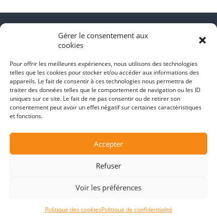
Gérer le consentement aux
cookies
Pour offrir les meilleures expériences, nous utilisons des technologies
Assurances Jobs
est un site d’emplois en ligne spécialisé
telles que les cookies pour stocker et/ou accéder aux informations des
dans l’industrie de l’assurance de dommages et des
appareils. Le fait de consentir à ces technologies nous permettra de
traiter des données telles que le comportement de navigation ou les ID
services financiers pour les chercheurs d'emploi, les
uniques sur ce site. Le fait de ne pas consentir ou de retirer son
courtiers en assurances, les employeurs et les recruteurs.
consentement peut avoir un effet négatif sur certaines caractéristiques
et fonctions.
OFFRE D’EMPLOIS
EMPLOYEURS
Accepter
CANDIDATS
Refuser
NOS FORFAITS
BLOG
Voir les préférences
Politique des cookies
Politique de confidentialité