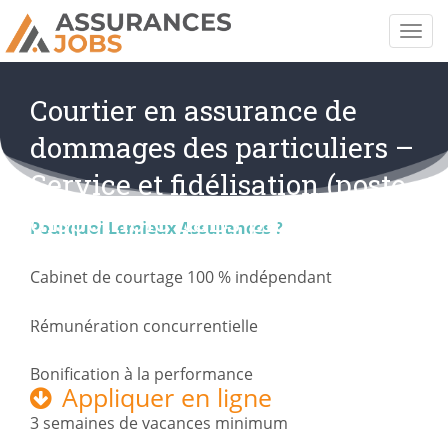
Courtier en assurance de
dommages des particuliers –
Service et fidélisation (poste
disponible dans plusieurs
Pourquoi Lemieux Assurances ?
succursales)
Cabinet de courtage 100 % indépendant
Québec, Canada,
Expire dans 33 jours
Rémunération concurrentielle
Bonification à la performance
Appliquer en ligne
3 semaines de vacances minimum