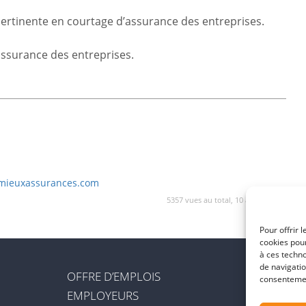
ertinente en courtage d’assurance des entreprises.
ssurance des entreprises.
emieuxassurances.com
5357 vues au total, 10 aujourd'hui
Pour offrir 
cookies pour
à ces techn
de navigatio
OFFRE D’EMPLOIS
consentement
EMPLOYEURS