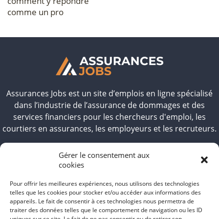
comment y répondre
comme un pro
Assurances Jobs
est un site d’emplois en ligne spécialisé
dans l’industrie de l’assurance de dommages et des
services financiers pour les chercheurs d'emploi, les
courtiers en assurances, les employeurs et les recruteurs.
OFFRE D’EMPLOIS
Gérer le consentement aux
cookies
EMPLOYEURS
CANDIDATS
Pour offrir les meilleures expériences, nous utilisons des technologies
telles que les cookies pour stocker et/ou accéder aux informations des
NOS FORFAITS
appareils. Le fait de consentir à ces technologies nous permettra de
BLOG
traiter des données telles que le comportement de navigation ou les ID
uniques sur ce site. Le fait de ne pas consentir ou de retirer son