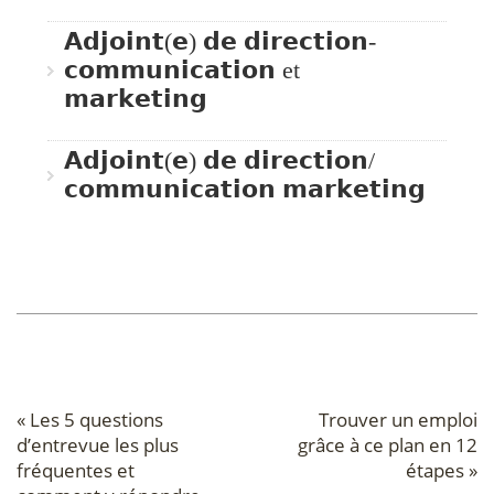
𝗔𝗱𝗷𝗼𝗶𝗻𝘁(𝗲) 𝗱𝗲 𝗱𝗶𝗿𝗲𝗰𝘁𝗶𝗼𝗻-
𝗰𝗼𝗺𝗺𝘂𝗻𝗶𝗰𝗮𝘁𝗶𝗼𝗻 et
𝗺𝗮𝗿𝗸𝗲𝘁𝗶𝗻𝗴
𝗔𝗱𝗷𝗼𝗶𝗻𝘁(𝗲) 𝗱𝗲 𝗱𝗶𝗿𝗲𝗰𝘁𝗶𝗼𝗻/
𝗰𝗼𝗺𝗺𝘂𝗻𝗶𝗰𝗮𝘁𝗶𝗼𝗻 𝗺𝗮𝗿𝗸𝗲𝘁𝗶𝗻𝗴
«
Les 5 questions
Trouver un emploi
d’entrevue les plus
grâce à ce plan en 12
fréquentes et
étapes
»