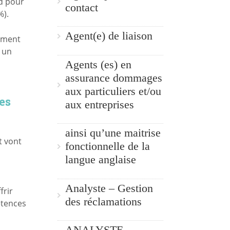
rd pour
contact
%).
Agent(e) de liaison
timent
s un
Agents (es) en
assurance dommages
aux particuliers et/ou
es
aux entreprises
ainsi qu’une maitrise
t vont
fonctionnelle de la
langue anglaise
Analyste – Gestion
frir
des réclamations
étences
ANALYSTE –