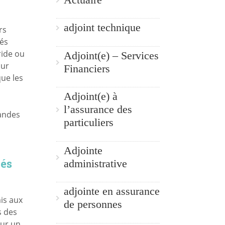
adjoint technique
rs
yés
ride ou
Adjoint(e) – Services
our
Financiers
que les
Adjoint(e) à
l’assurance des
randes
particuliers
Adjointe
iés
administrative
adjointe en assurance
mis aux
de personnes
s des
sur un