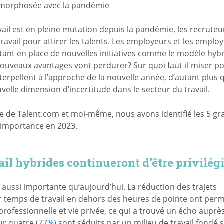
tamorphosée avec la pandémie
il est en pleine mutation depuis la pandémie, les recruteu
avail pour attirer les talents. Les employeurs et les emplo
tant en place de nouvelles initiatives comme le modèle hyb
nouveaux avantages vont perdurer? Sur quoi faut-il miser p
nterpellent à l’approche de la nouvelle année, d’autant plus 
elle dimension d’incertitude dans le secteur du travail.
ipe de Talent.com et moi-même, nous avons identifié les 5 g
’importance en 2023.
il hybrides continueront d’être privilég
 été aussi importante qu’aujourd’hui. La réduction des trajets
leur temps de travail en dehors des heures de pointe ont per
professionnelle et vie privée, ce qui a trouvé un écho auprè
ur quatre (
77%
) sont séduits par un milieu de travail fondé 