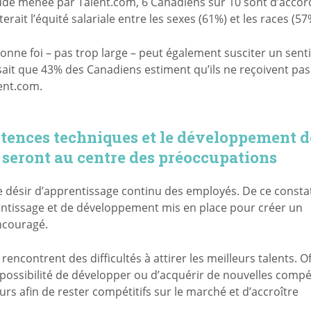
tude menée par Talent.com, 6 Canadiens sur 10 sont d’acco
ait l’équité salariale entre les sexes (61%) et les races (57
 bonne foi – pas trop large – peut également susciter un sen
 sait que 43% des Canadiens estiment qu’ils ne reçoivent pa
lent.com.
étences techniques et le développement d
seront au centre des préoccupations
e désir d’apprentissage continu des employés. De ce consta
ntissage et de développement mis en place pour créer un
ncouragé.
ncontrent des difficultés à attirer les meilleurs talents. Of
possibilité de développer ou d’acquérir de nouvelles comp
rs afin de rester compétitifs sur le marché et d’accroître